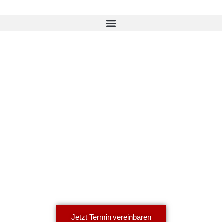
Etatis ist Ihr
Ansprechpartner in Sachen
Krankenversicherung
Egal ob es um die Beitragsreduzierung, die BKV oder es
darum geht, wieder zurück in die GKV zu gehen, Etatis hilft
ihnen weiter!
Jetzt Termin vereinbaren