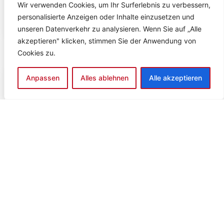
Wir verwenden Cookies, um Ihr Surferlebnis zu verbessern,
viele vor die
personalisierte Anzeigen oder Inhalte einzusetzen und
Mehr lesen
unseren Datenverkehr zu analysieren. Wenn Sie auf „Alle
akzeptieren" klicken, stimmen Sie der Anwendung von
Cookies zu.
Anpassen
Alles ablehnen
Alle akzeptieren
Beamte in der GKV?
Auswirkungen auf
Krankenversicherung, private
Kassen und Ihre Optionen
20. Juni 2026
Die Debatte, ob künftig Beamte verpflichtend in die
gesetzliche Krankenversicherung (GKV) wechseln sollten,
gewinnt zunehmend an Brisanz. Der aktuelle Artikel der
WELT vom 25.05.2026 zum