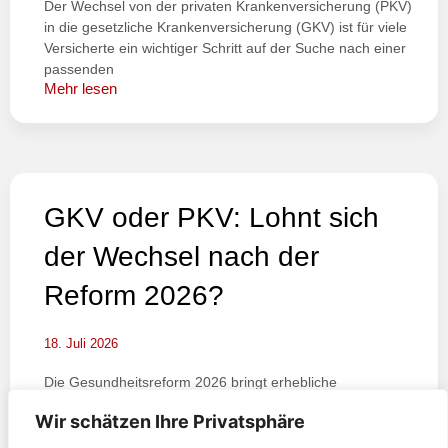
Der Wechsel von der privaten Krankenversicherung (PKV)
in die gesetzliche Krankenversicherung (GKV) ist für viele
Versicherte ein wichtiger Schritt auf der Suche nach einer
passenden
Mehr lesen
GKV oder PKV: Lohnt sich
der Wechsel nach der
Reform 2026?
18. Juli 2026
Die Gesundheitsreform 2026 bringt erhebliche
Veränderungen für freiwillig gesetzlich Versicherte,
Wir schätzen Ihre Privatsphäre
Selbstständige und Familien mit sich. Das heute in Kraft
getretene GKV-Beitragssatzstabilisierungsgesetz stellt