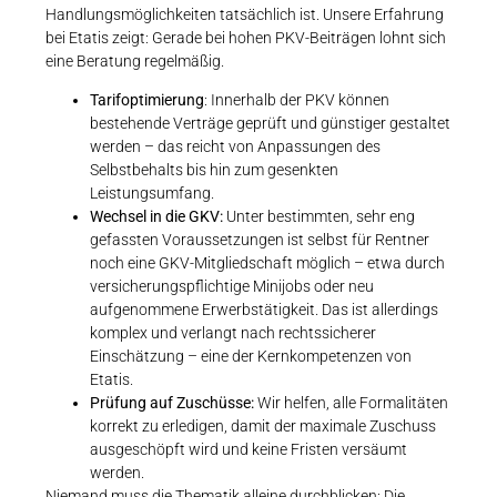
Handlungsmöglichkeiten tatsächlich ist. Unsere Erfahrung
bei Etatis zeigt: Gerade bei hohen PKV-Beiträgen lohnt sich
eine Beratung regelmäßig.
Tarifoptimierung
: Innerhalb der PKV können
bestehende Verträge geprüft und günstiger gestaltet
werden – das reicht von Anpassungen des
Selbstbehalts bis hin zum gesenkten
Leistungsumfang.
Wechsel in die GKV:
Unter bestimmten, sehr eng
gefassten Voraussetzungen ist selbst für Rentner
noch eine GKV-Mitgliedschaft möglich – etwa durch
versicherungspflichtige Minijobs oder neu
aufgenommene Erwerbstätigkeit. Das ist allerdings
komplex und verlangt nach rechtssicherer
Einschätzung – eine der Kernkompetenzen von
Etatis.
Prüfung auf Zuschüsse:
Wir helfen, alle Formalitäten
korrekt zu erledigen, damit der maximale Zuschuss
ausgeschöpft wird und keine Fristen versäumt
werden.
Niemand muss die Thematik alleine durchblicken: Die