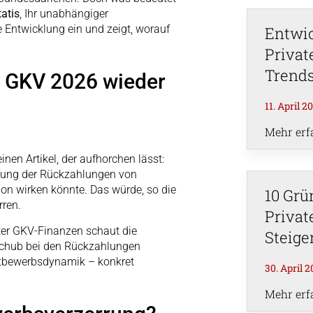
tatis
, Ihr unabhängiger
e Entwicklung ein und zeigt, worauf
Entwic
Privat
Trend
 GKV 2026 wieder
11. April 2
Mehr erf
inen Artikel, der aufhorchen lässt:
ebung der Rückzahlungen von
n wirken könnte. Das würde, so die
10 Grü
rren.
Privat
ter GKV-Finanzen schaut die
Steige
fschub bei den Rückzahlungen
ettbewerbsdynamik – konkret
30. April 
Mehr erf