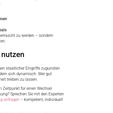
:
onen
eals
überrascht zu werden – sondern
len.
 nutzen
 staatlicher Eingriffe zugunsten
ndern sich dynamisch. Wer gut
heit treiben zu lassen.
n Zeitpunkt für einen Wechsel
sung? Sprechen Sie mit den Experten
ng anfragen
– kompetent, individuell