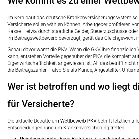
Wie kommt es zu einer Wettbe
Im Kern baut das deutsche Krankenversicherungssystem sei
Versicherte sollen wählen können, Arbeitgeber profitieren vo
Kasse – etwa durch staatliche Gelder, Steuerzuschüsse ode
im Beitragswettbewerb bevorzugt, gerät das Gleichgewicht 
Genau davor warnt die PKV: Wenn die GKV ihre finanziellen 
kann, entstehen Vorteile gegenüber der PKV, die komplett a
Eigenwirtschaftlichkeit angewiesen ist. All das betrifft nicht 
die Beitragszahler – also Sie als Kunde, Angestellter, Untern
Wer ist betroffen und wo liegt 
für Versicherte?
Die aktuelle Debatte um
Wettbewerb PKV
betrifft letztlich 
Entscheidungen rund um Krankenversicherung treffen:
Privatversicherte
, deren Beiträge steigen könnten, wenn