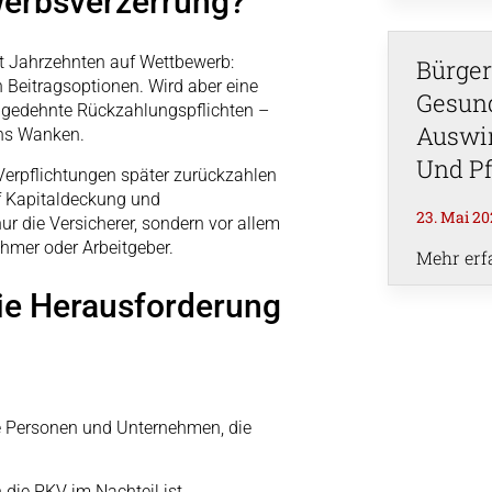
werbsverzerrung?
t Jahrzehnten auf Wettbewerb:
Bürger
n Beitragsoptionen. Wird aber eine
Gesund
r gedehnte Rückzahlungspflichten –
Auswir
ins Wanken.
Und Pf
Verpflichtungen später zurückzahlen
uf Kapitaldeckung und
23. Mai 20
nur die Versicherer, sondern vor allem
ehmer oder Arbeitgeber.
Mehr erf
die Herausforderung
alle Personen und Unternehmen, die
 die PKV im Nachteil ist