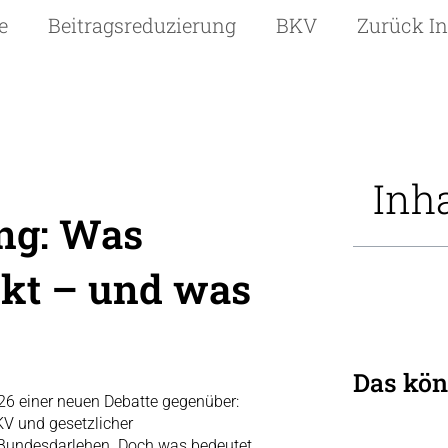
e
Beitragsreduzierung
BKV
Zurück I
Inh
ng: Was
eckt – und was
Das kön
026 einer neuen Debatte gegenüber:
V und gesetzlicher
 Bundesdarlehen. Doch was bedeutet